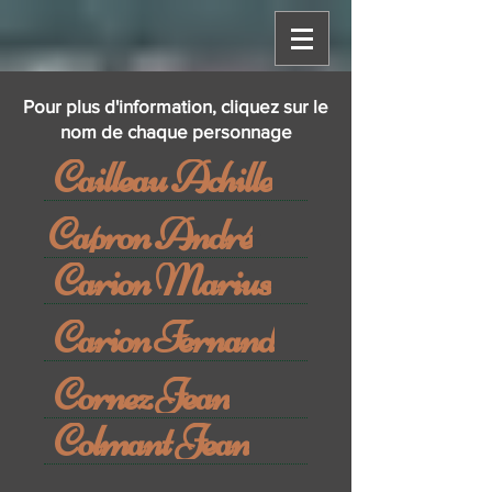
Pour plus d'information, cliquez sur le
nom de chaque personnage
Cailleau Achille
Capron André
Carion Marius
Carion Fernand
Cornez Jean
Colmant Jean