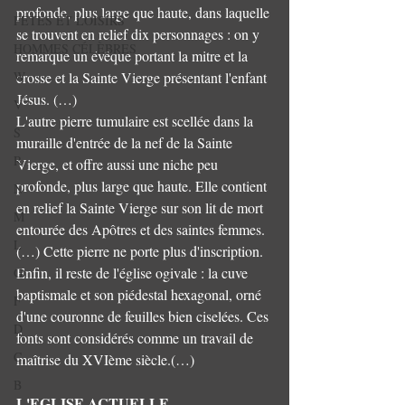
profonde, plus large que haute, dans laquelle 
FETES ET LOISIRS
se trouvent en relief dix personnages : on y 
HOMMES CÉLÈBRES
remarque un évêque portant la mitre et la 
W
crosse et la Sainte Vierge présentant l'enfant 
Jésus. (…) 
V
L'autre pierre tumulaire est scellée dans la 
S
muraille d'entrée de la nef de la Sainte 
R
Vierge, et offre aussi une niche peu 
profonde, plus large que haute. Elle contient 
N
en relief la Sainte Vierge sur son lit de mort 
M
entourée des Apôtres et des saintes femmes. 
L
(…) Cette pierre ne porte plus d'inscription. 
Enfin, il reste de l'église ogivale : la cuve 
G
baptismale et son piédestal hexagonal, orné 
F
d'une couronne de feuilles bien ciselées. Ces 
D
fonts sont considérés comme un travail de 
C
maîtrise du XVIème siècle.(…) 
B
L'EGLISE ACTUELLE. 