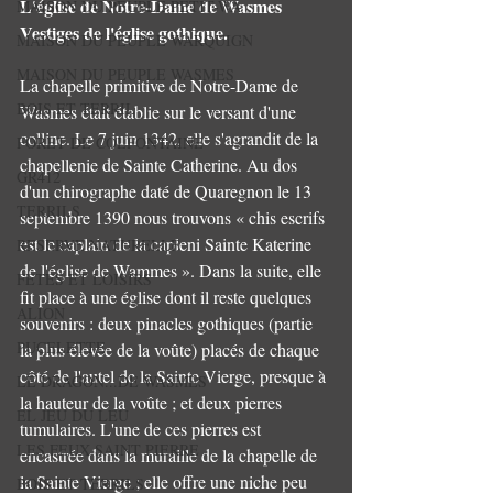
L'église de Notre-Dame de Wasmes 
MAISON DU PEUPLE PETIT-WA
Vestiges de l'église gothique. 
MAISON DU PEUPLE WARQUIGN
MAISON DU PEUPLE WASMES
La chapelle primitive de Notre-Dame de 
BOIS ET TERRIL
Wasmes était établie sur le versant d'une 
colline. Le 7 juin 1342, elle s'agrandit de la 
FORET DE COLFONTAINE
chapellenie de Sainte Catherine. Au dos 
GR412
d'un chirographe daté de Quaregnon le 13 
TERRILS
septembre 1390 nous trouvons « chis escrifs 
est le caplain de la capleni Sainte Katerine 
RESERVE NATURELLE
de l'église de Wammes ». Dans la suite, elle 
FETES ET LOISIRS
fit place à une église dont il reste quelques 
ALION
souvenirs : deux pinacles gothiques (partie 
PUCELETTE
la plus élevée de la voûte) placés de chaque 
côté de l'autel de la Sainte Vierge, presque à 
LE DRAGON...DE WASMES
la hauteur de la voûte ; et deux pierres 
EL JEU DU LEU
tumulaires. L'une de ces pierres est 
LES FEUX SAINT PIERRE
encastrée dans la muraille de la chapelle de 
la Sainte Vierge ; elle offre une niche peu 
BOIS ET TERRILS