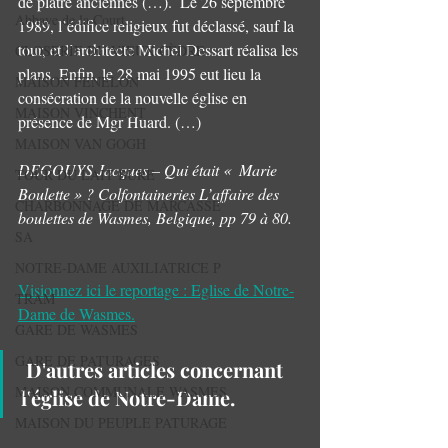
de plâtre anciennes (…).  Le 26 septembre 
Abbaye de la Court.
1989, l’édifice religieux fut déclassé, sauf la 
tour, et l’architecte Michel Dessart réalisa les 
CLOSERIE DU VIEUX CÈDRE
plans. Enfin, le 28 mai 1995 eut lieu la 
MAISON FENELON
consécration de la nouvelle église en 
MAISON VINCHENT
présence de Mgr Huard. (…)
MAISON VAN GOGH
DEGOUYS Jacques – Qui était «  Marie 
TOUR DU LAIT BURE
Boulette » ? Colfontaineries L’affaire des 
CHARBONNAGE DE MARCASSE
boulettes de Wasmes, Belgique, pp 79 à 80.
SA
NOTRE-DAME AUXILIATRICE P
Visionnez ici le reportage : Eglise de Notre-
TRAM
Dame de Wasmes.
GARE DE WASMES
GARE DE PATURAGES
 D'autres articles concernant 
MAISON COMMUNALE WASMES
l'église de Notre-Dame.
MAISON DU PEUPLE PATURAGE