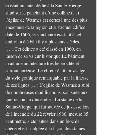
H.
existait un autel dédié à la Sainte Vierge 
J.
situé sur le penchant d’une colline.(…) 
K.
l’église de Wasmes est certes l’une des plus 
anciennes de la région et si l’actuel édifice 
L.
date de 1606, le sanctuaire existant à cet 
M.
endroit a été bâti il y a plusieurs siècles.
N.
(…).Cet édifice a été classé en 1960, en 
raison de sa valeur historique.Le bâtiment 
O.
avait une architecture très hétéroclite et 
P.
surtout curieuse. Le chœur était un vestige 
Q.
du style gothique remarquable par la finesse 
de ses lignes (…) L’église de Wasmes a subi 
R.
de nombreuses modifications, soit suite aux 
S.
guerres ou aux incendies. La statue de la 
T.
Sainte-Vierge, qui fut sauvée de justesse lors 
V.
de l’incendie du 22 février 1986, mesure 85 
centimètre, a été taillée dans un bloc de 
W.
chêne et est sculptée à la façon des statues 
Bâtiments