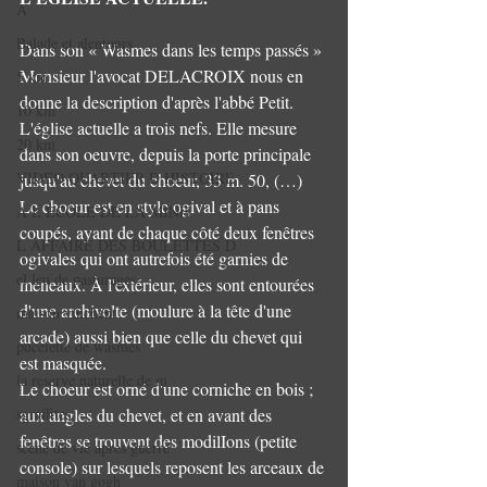
A
Balade et alentours
Dans son « Wasmes dans les temps passés » 
Monsieur l'avocat DELACROIX nous en 
5 km
donne la description d'après l'abbé Petit. 
10 km
L'église actuelle a trois nefs. Elle mesure 
20 km
dans son oeuvre, depuis la porte principale 
VIDEO QUARTIER D HISTOIRE
jusqu'au chevet du choeur, 33 m. 50, (…) 
Le choeur est en style ogival et à pans 
A L ECOLE DE LA MINE
coupés, ayant de chaque côté deux fenêtres 
L AFFAIRE DES BOULETTES D
ogivales qui ont autrefois été garnies de 
el leu de pasturages
meneaux. À l'extérieur, elles sont entourées 
d'une archivolte (moulure à la tête d'une 
maison vinchent
arcade) aussi bien que celle du chevet qui 
pucelette de wasmes
est masquée. 
la reserve naturelle de m
Le choeur est orné d'une corniche en bois ; 
sgraffites
aux angles du chevet, et en avant des 
fenêtres se trouvent des modilIons (petite 
scene de vie apres guerre
console) sur lesquels reposent les arceaux de 
maison van gogh