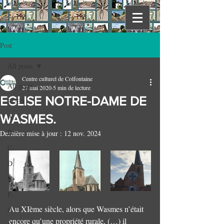
Post
All posts
Centre culturel de Colfontaine
All posts
27 mai 2020
5 min de lecture
EGLISE NOTRE-DAME DE
RUES
WASMES.
A.
B.
Dernière mise à jour :
12 nov. 2024
C.
D.
E.
F.
Au XIème siècle, alors que Wasmes n’était 
G.
encore qu’une propriété rurale, (…) il 