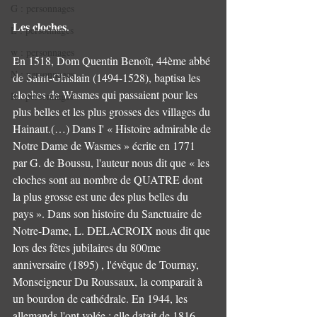
G : personnages
Les cloches.
L : personnages
w : personnages
En 1518, Dom Quentin Benoît, 44ème abbé 
N : personnages
de Saint-Ghislain (1494-1528), baptisa les 
cloches de Wasmes qui passaient pour les 
R : personnages
plus belles et les plus grosses des villages du 
Hainaut.(…) Dans I' « Histoire admirable de 
Notre Dame de Wasmes » écrite en 1771 
par G. de Boussu, l'auteur nous dit que « les 
cloches sont au nombre de QUATRE dont 
la plus grosse est une des plus belles du 
pays ». Dans son histoire du Sanctuaire de 
Notre-Dame, L. DELACROIX nous dit que 
lors des fêtes jubilaires du 800me 
anniversaire (1895) , l'évêque de Tournay, 
Monseigneur Du Roussaux, la comparait à 
un bourdon de cathédrale. En 1944, les 
allemands l'ont volée : elle datait de 1816, 