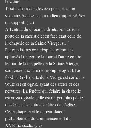
la voûte. 
Sur les traces de Van Gog
Tandis qu'aux angles des pans, c'est un 
sommier transversal au milieu duquel s'élève 
PROMENADE MVG
un support. (…) 
I
À l'entrée du choeur, à droite, se trouve la 
Le Sabbat des sorcières
porte de la sacristie et en face était celle de 
la chapelle de la Sainte Vierge. (…) 
CHAPELLES - EGLISES - TEM
Deux pilastres aux chapiteaux romans, 
MAISONS DU PEUPLE.
appuyés l'un contre la tour et l'autre contre 
GARES - TRAMWAY.
le mur de la chapelle de la Sainte Vierge, 
CHARBONNAGES.
soutiennent un arc de triomphe ogival. Le 
fond de la chapelle de la Vierge est carré ; la 
PERSONNAGES
voûte est en ogive, ayant des arêtes et des 
C : personnages
nervures. La fenêtre qui éclaire la chapelle 
A : personnages.
est aussi ogivale ; elle est un peu plus petite 
que toutes les autres fenêtres de l'église. 
B : personnages
Cette chapelle et le choeur datent 
D : personnages
probablement du commencement du 
F : personnages
XVIème siècle. (…) 