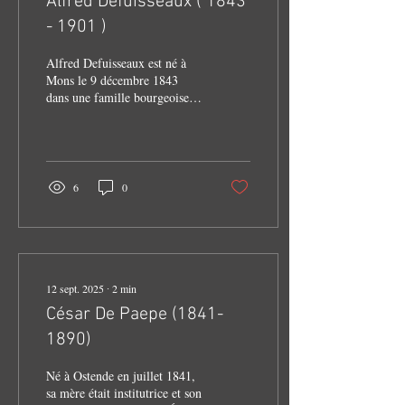
Alfred Defuisseaux ( 1843
- 1901 )
Alfred Defuisseaux est né à
Mons le 9 décembre 1843
dans une famille bourgeoise
qui comptait 6 enfants.
Docteur en droit à l’ULB en
1868, ténor du barreau de
Mons dès 1872, il se
spécialisa dans la défense des
6
0
ouvriers victimes d’accidents
de la mine et devint, de ce
fait, la bête noire des patrons
charbonniers qui obtinrent sa
condamnation pour
subordination de témoin en
12 sept. 2025
∙
2
min
1875. L’avocat borain s’exila
César De Paepe (1841-
pour ne pas devoir purger sa
peine. Rentré en Belgique en
1890)
novembre 1885 et installé à
Attre,...
Né à Ostende en juillet 1841,
sa mère était institutrice et son