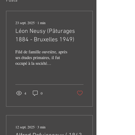
Posts
23 sept. 2025
∙
1
min
Léon Neusy (Pâturages
1884 - Bruxelles 1949)
Fild de famille ouvrière, après
ses études primaires, il fut
occupé à la société
coopérative "Union, progrés,
économie" comme...
4
0
12 sept. 2025
∙
3
min