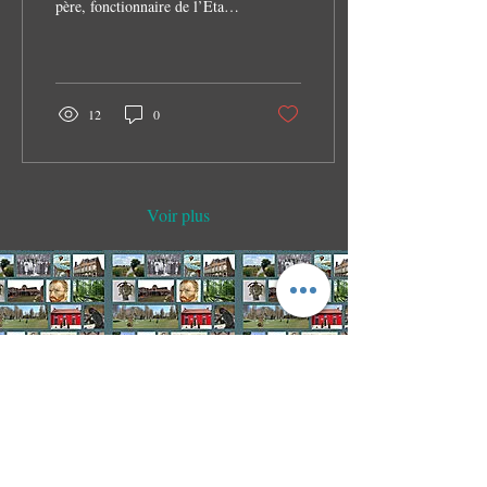
père, fonctionnaire de l’État.
En 1858, il entame des études
à l’ULB....
12
0
Voir plus