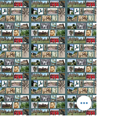
H.
J.
K.
L.
M.
N.
O.
P.
Q.
R.
S.
T.
V.
W.
Bâtiments