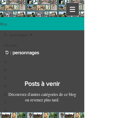
Blog
D : personnages
All posts
D : personnages
RUES
A.
B.
C.
Posts à venir
D.
Découvrez d'autres catégories de ce blog
E.
ou revenez plus tard.
F.
G.