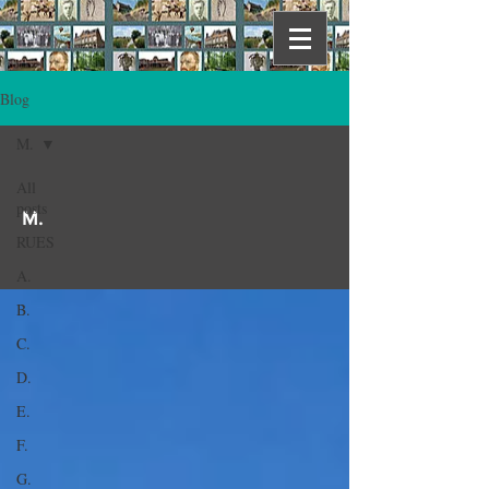
Blog
M.
All
posts
M.
RUES
A.
B.
C.
D.
E.
F.
G.