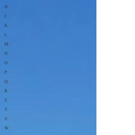
H.
J.
K.
L.
M.
N.
O.
P.
Q.
R.
S.
T.
V.
W.