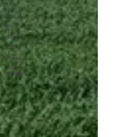
FEUX
SAINT
PIERRE
BOIS
ET
TERRILS
FETES
ET
LOISIRS
HOMMES
CÉLÈBRES
W
V
S
R
N
M