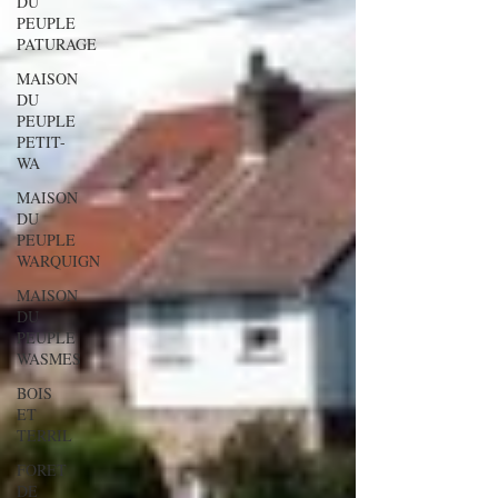
DU
PEUPLE
PATURAGE
MAISON
DU
PEUPLE
PETIT-
WA
MAISON
DU
PEUPLE
WARQUIGN
MAISON
DU
PEUPLE
WASMES
BOIS
ET
TERRIL
FORET
DE