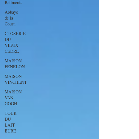
Bâtiments
Abbaye
de la
Court.
CLOSERIE
DU
VIEUX
CÈDRE
MAISON
FENELON
MAISON
VINCHENT
MAISON
VAN
GOGH
TOUR
DU
LAIT
BURE