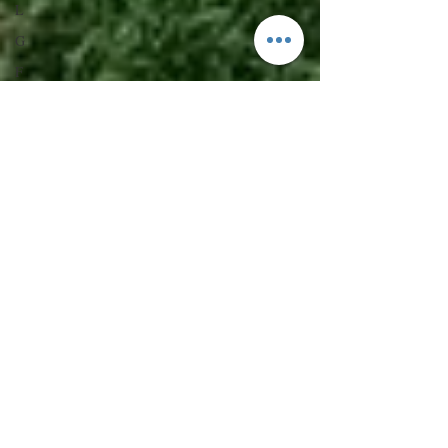
L
G
F
D
C
B
A
Balade
et
alentours
5 km
10 km
20 km
VIDEO
QUARTIER
D
HISTOIRE