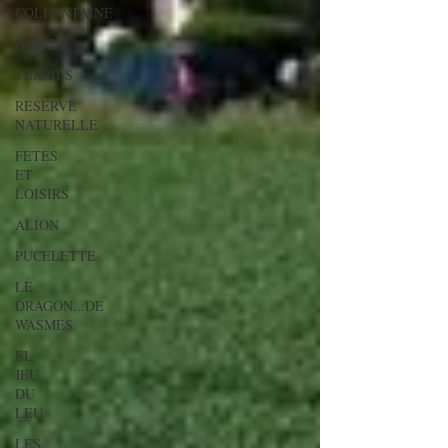
COLFONTAINE
GR412
TERRILS
RESERVE
NATURELLE
FETES
ET
LOISIRS
ALION
PUCELETTE
LE
DRAGON...DE
WASMES
EL
JEU
DU
LEU
LES