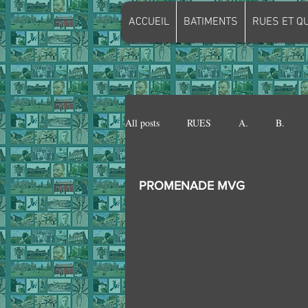
ACCUEIL
BATIMENTS
RUES ET Q
All posts
RUES
A.
B.
Q.
R.
S.
T.
V.
PROMENADE MVG
MAISON FENELON
MAISON 
CHARBONNAGE DE MARCASSE