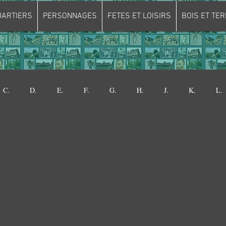
UARTIERS
PERSONNAGES
FETES ET LOISIRS
BOIS ET TER
C.
D.
E.
F.
G.
H.
J.
K.
L.
W.
Bâtiments
Abbaye de la Court.
CLOSERIE DU 
VINCHENT
MAISON VAN GOGH
TOUR DU LAIT BURE