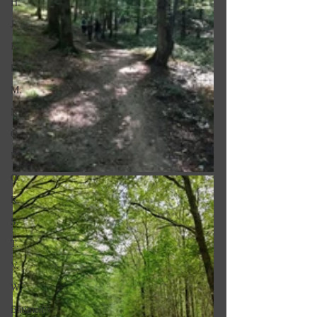
H.
J.
K.
L.
M.
N.
O.
P.
Q.
R.
S.
T.
V.
W.
Bâtiments