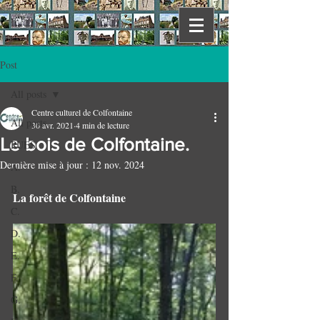
Post
All posts
Centre culturel de Colfontaine
All posts
30 avr. 2021
4 min de lecture
Le bois de Colfontaine.
RUES
Dernière mise à jour :
12 nov. 2024
A.
B.
La forêt de Colfontaine  
C.
D.
E.
F.
G.