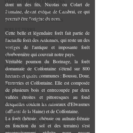
MAISON DU PEUPLE PETIT-WA
dont un des fils, Nicolas ou Colart de 
MAISON DU PEUPLE WARQUIGN
Fontaine, devint évêque de Cambrai, ce qui 
pourrait être l'origine du nom.
MAISON DU PEUPLE WASMES
BOIS ET TERRIL
Cette belle et légendaire forêt fait partie de 
FORET DE COLFONTAINE
l'actuelle forêt des Ardennes, qui reste un des 
vestiges de l'antique et imposante forêt 
GR412
charbonnière qui couvrait notre pays.
TERRILS
Véritable poumon du Borinage, la forêt 
RESERVE NATURELLE
domaniale de Colfontaine s'étend sur 800 
hectares et quatre communes : Boussu, Dour, 
FETES ET LOISIRS
Frameries et Colfontaine. Elle est composée 
ALION
de plusieurs bois et entrecoupée par deux 
PUCELETTE
vallées étroites et pittoresques au fond 
LE DRAGON...DE WASMES
desquelles coulent les ruisseaux d'Elwasmes 
(affluent de la Haine) et de Colfontaine.
EL JEU DU LEU
La forêt (hêtraie, chênaie ou aulnaie-frênaie 
LES FEUX SAINT PIERRE
en fonction du sol et des terrains) s'est 
BOIS ET TERRILS
progressivement réduite pour passer 