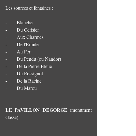
Les sources et fontaines : 
-        Blanche
-        Du Cerisier 
-        Aux Charmes
-        De l'Ermite
-        Au Fer
-        Du Pendu (ou Nandor) 
-        De la Pierre Bleue
-        Du Rossignol 
-        De la Racine
-        Du Marou
LE PAVILLON DEGORGE
 (monument 
classé)