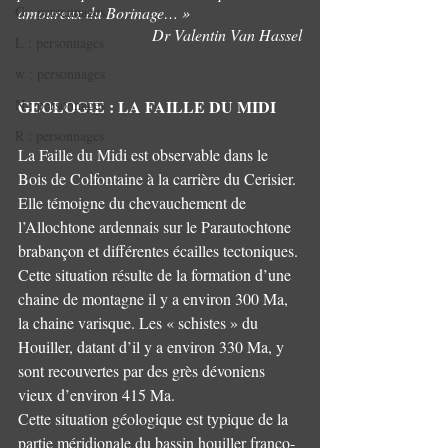
amoureux du Borinage… »
G : personnages
Dr Valentin Van Hassel
L : personnages
w : personnages
GEOLOGIE : LA FAILLE DU MIDI
N : personnages
R : personnages
La Faille du Midi est observable dans le 
Bois de Colfontaine à la carrière du Cerisier. 
Elle témoigne du chevauchement de 
l’Allochtone ardennais sur le Parautochtone 
brabançon et différentes écailles tectoniques. 
Cette situation résulte de la formation d’une 
chaine de montagne il y a environ 300 Ma, 
la chaine varisque. Les « schistes » du 
Houiller, datant d’il y a environ 330 Ma, y 
sont recouvertes par des grès dévoniens 
vieux d’environ 415 Ma. 
Cette situation géologique est typique de la 
partie méridionale du bassin houiller franco-