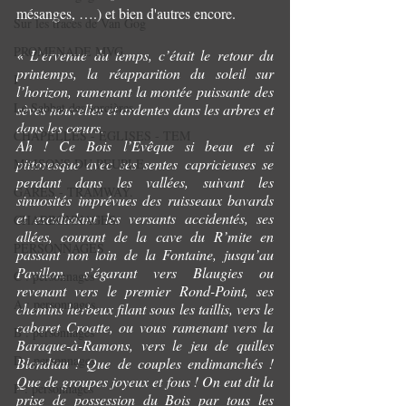
mésanges, ….) et bien d'autres encore. 
Sur les traces de Van Gog
PROMENADE MVG
« L’ervenue du temps, c’était le retour du 
printemps, la réapparition du soleil sur 
I
l’horizon, ramenant la montée puissante des 
Le Sabbat des sorcières
sèves nouvelles et ardentes dans les arbres et 
dans les cœurs.
CHAPELLES - EGLISES - TEM
Ah ! Ce Bois l’Evêque si beau et si 
pittoresque avec ses sentes capricieuses se 
MAISONS DU PEUPLE.
perdant dans les vallées, suivant les 
GARES - TRAMWAY.
sinuosités imprévues des ruisseaux bavards 
et escaladant les versants accidentés, ses 
CHARBONNAGES.
allées, courant de la cave du R’mite en 
PERSONNAGES
passant non loin de la Fontaine, jusqu’au 
Pavillon, s’égarant vers Blaugies ou 
C : personnages
revenant vers le premier Rond-Point, ses 
A : personnages.
chemins herbeux filant sous les taillis, vers le 
cabaret Croatte, ou vous ramenant vers la 
B : personnages
Baraque-à-Ramons, vers le jeu de quilles 
D : personnages
Blondiau ! Que de couples endimanchés ! 
Que de groupes joyeux et fous ! On eut dit la 
F : personnages
prise de possession du Bois par tous les 