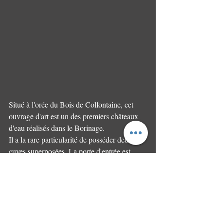
Situé à l'orée du Bois de Colfontaine, cet 
ouvrage d'art est un des premiers châteaux 
d'eau réalisés dans le Borinage. 
Il a la rare particularité de posséder deux 
cuves superposées. La porte d'entrée est 
surmontée d'un buste en médaillon en 
hommage à Louis Pépin (1861-1938) alors 
Bourgmestre de Pâturages.