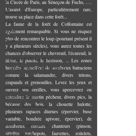
la Circée de Paris, au Séneçon de Fuchs, …. 
A
L'asaret d'Europe, particulièrement rare, 
Balade et alentours
trouve sa place dans cette forêt... 
5 km
La faune de la forêt de Colfontaine est 
également remarquable. Si vous ne risquez 
10 km
plus de rencontrer le loup (pourtant présent il 
20 km
y a plusieurs siècles), vous aurez toutes les 
VIDEO QUARTIER D HISTOIRE
chances d'observer le chevreuil, l'écureuil, le 
A L ECOLE DE LA MINE
lièvre, le putois, le hérisson, ... Les zones 
humides accueillent de nombreux batraciens 
L AFFAIRE DES BOULETTES D
comme la salamandre, divers tritons, 
el leu de pasturages
crapauds et grenouilles. Levez les yeux et 
maison vinchent
ouvrez vos oreilles, vous apercevrez ou 
entendrez le martin pêcheur, divers pics, la 
pucelette de wasmes
bécasse des bois, la chouette hulotte, 
la reserve naturelle de m
plusieurs rapaces diurnes (épervier, buse 
sgraffites
variable, bondrée apivore, épervier), de 
scene de vie apres guerre
nombreux oiseaux chanteurs (pinson, 
sittelles torchepots, fauvettes, roitelets, 
maison van gogh