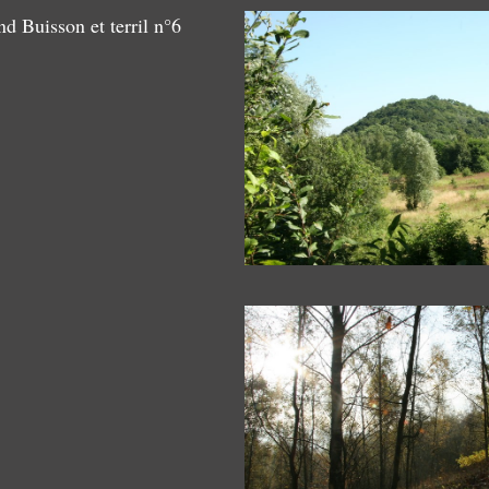
d Buisson et terril n°6