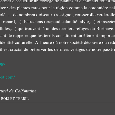
 permet d'accueillir un cortège de plantes et d'animaux tout à f
iter : des plantes rares pour la région comme la cotonnière na
olé, ... de nombreux oiseaux (rossignol, rousserolle verderolle,
renard,...), batraciens (crapaud calamité, alyte,...) et insecte
lules,...) qui trouvent là un des derniers refuges du Borinage.
ant de rappeler que les terrils constituent un élément importan
identité culturelle. A l'heure où notre société découvre ou re
 il est crucial de préserver les derniers vestiges de notre passé 
age
pot.com/
turel de Colfontaine
BOIS ET TERRIL