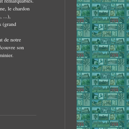
ait remarquables. 
ine, le chardon 
 ...), 
s (grand 
t de notre 
découvre son 
minier.