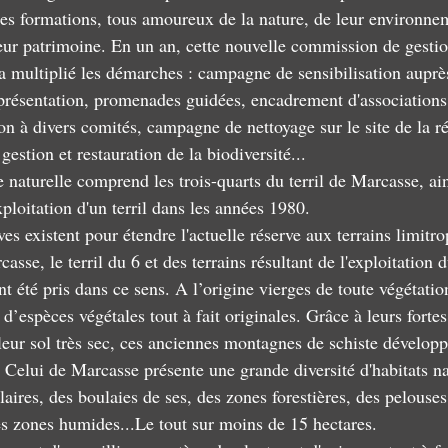
utes formations, tous amoureux de la nature, de leur environne
leur patrimoine. En un an, cette nouvelle commission de gestio
a multiplié les démarches : campagne de sensibilisation auprès
présentation, promenades guidées, encadrement d'associations l
ion à divers comités, campagne de nettoyage sur le site de la ré
gestion et restauration de la biodiversité...
 naturelle comprend les trois-quarts du terril de Marcasse, ain
xploitation d'un terril dans les années 1980.
es existent pour étendre l'actuelle réserve aux terrains limitro
casse, le terril du 6 et des terrains résultant de l'exploitation d
t été pris dans ce sens. A l’origine vierges de toute végétation,
d’espèces végétales tout à fait originales. Grâce à leurs fortes
 leur sol très sec, ces anciennes montagnes de schiste dévelop
 Celui de Marcasse présente une grande diversité d'habitats na
laires, des boulaies de ses, des zones forestières, des pelouse
es zones humides...Le tout sur moins de 15 hectares.