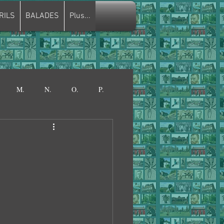
RILS
BALADES
Plus...
M.
N.
O.
P.
VIEUX CÈDRE