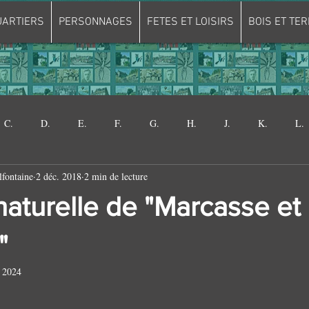
UARTIERS
PERSONNAGES
FETES ET LOISIRS
BOIS ET TER
C.
D.
E.
F.
G.
H.
J.
K.
L.
lfontaine
2 déc. 2018
2 min de lecture
W.
Bâtiments
Abbaye de la Court.
CLOSERIE DU 
aturelle de "Marcasse et
VINCHENT
MAISON VAN GOGH
TOUR DU LAIT BURE
"
. 2024