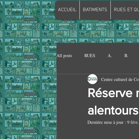
ACCUEIL
BATIMENTS
RUES ET Q
All posts
RUES
A.
B.
Centre culturel de Co
Q.
R.
S.
T.
V.
Réserve n
MAISON FENELON
MAISON 
alentours
Dernière mise à jour :
9 févr
CHARBONNAGE DE MARCASSE