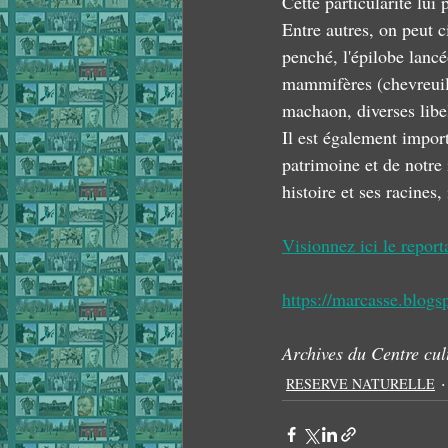
Cette particularité lui
Entre autres, on peut c
penché, l'épilobe lancé
mammifères (chevreuil, 
machaon, diverses libel
Il est également import
patrimoine et de notre 
histoire et ses racines,
Visionnez ici le report
https://marcasse.blogs
Archives du Centre cul
RESERVE NATURELLE