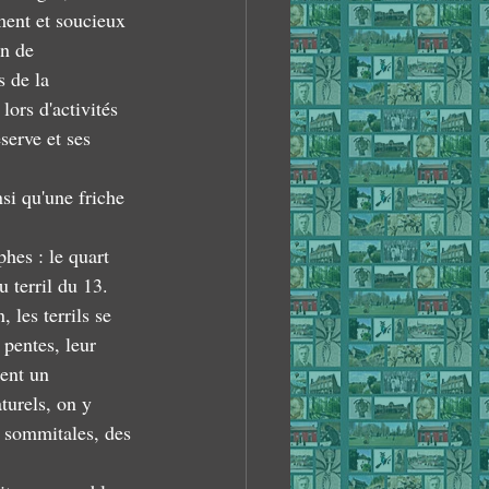
ment et soucieux 
n de 
 de la 
ors d'activités 
serve et ses 
si qu'une friche 
phes : le quart 
u terril du 13. 
 les terrils se 
 pentes, leur 
pent un 
turels, on y 
s sommitales, des 