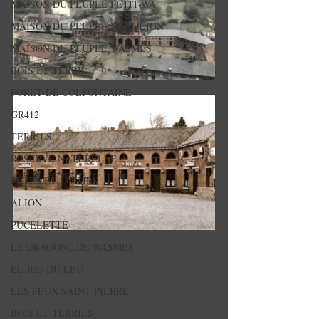
MAISON DU PEUPLE PETIT-WA
MAISON DU PEUPLE WARQUIGN
MAISON DU PEUPLE WASMES
BOIS ET TERRIL
FORET DE COLFONTAINE
GR412
TERRILS
RESERVE NATURELLE
FETES ET LOISIRS
ALION
PUCELETTE
LE DRAGON...DE WASMES
EL JEU DU LEU
LES FEUX SAINT PIERRE
BOIS ET TERRILS