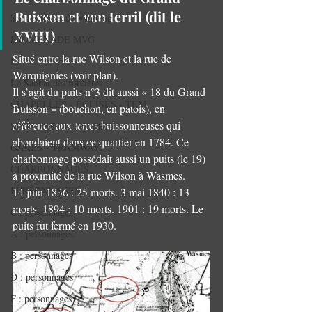
Buisson et son terril (dit le 
Sur les traces de Van Gog
XVIII)
PROMENADE MVG
Situé entre la rue Wilson et la rue de 
I
Warquignies (voir plan).
Le Sabbat des sorcières
Il s’agit du puits n°3 dit aussi « 18 du Grand 
CHAPELLES - EGLISES - TEM
Buisson » (bouchon, en patois), en 
référence aux terres buissonneuses qui 
MAISONS DU PEUPLE.
abondaient dans ce quartier en 1784. Ce 
GARES - TRAMWAY.
charbonnage possédait aussi un puits (le 19) 
CHARBONNAGES.
à proximité de la rue Wilson à Wasmes.
PERSONNAGES
14 juin 1836 : 25 morts. 3 mai 1840 : 13 
morts. 1894 : 10 morts. 1901 : 19 morts. Le 
C : personnages
puits fut fermé en 1930.
A : personnages.
B : personnages
D : personnages
F : personnages