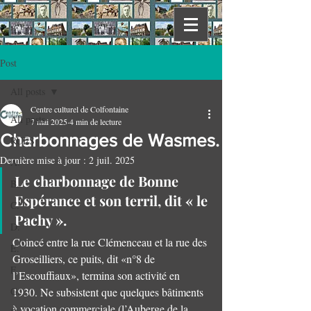
Post
All posts
Centre culturel de Colfontaine
All posts
7 mai 2025
4 min de lecture
Charbonnages de Wasmes.
RUES
Dernière mise à jour :
2 juil. 2025
A.
Le charbonnage de Bonne 
B.
Espérance et son terril, dit « le 
C.
Pachy ».
D.
Coincé entre la rue Clémenceau et la rue des 
E.
Groseilliers, ce puits, dit «n°8 de 
F.
l’Escouffiaux», termina son activité en 
G.
1930. Ne subsistent que quelques bâtiments 
à vocation commerciale (l’Auberge de la 