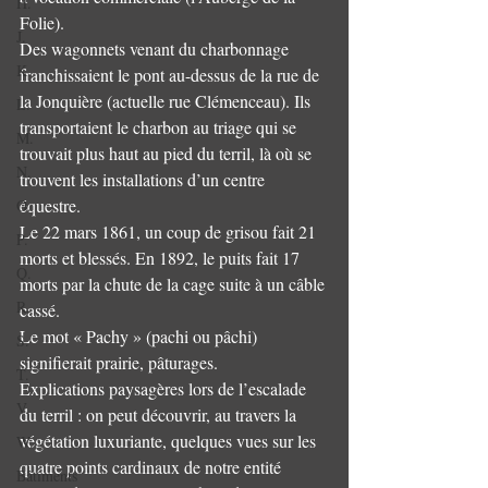
H.
Folie).
J.
Des wagonnets venant du charbonnage 
K.
franchissaient le pont au-dessus de la rue de 
la Jonquière (actuelle rue Clémenceau). Ils 
L.
transportaient le charbon au triage qui se 
M.
trouvait plus haut au pied du terril, là où se 
N.
trouvent les installations d’un centre 
équestre.
O.
Le 22 mars 1861, un coup de grisou fait 21 
P.
morts et blessés. En 1892, le puits fait 17 
Q.
morts par la chute de la cage suite à un câble 
R.
cassé.
Le mot « Pachy » (pachi ou pâchi) 
S.
signifierait prairie, pâturages.
T.
Explications paysagères lors de l’escalade 
V.
du terril : on peut découvrir, au travers la 
végétation luxuriante, quelques vues sur les 
W.
quatre points cardinaux de notre entité 
Bâtiments