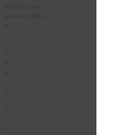
FETES ET LOISIRS
HOMMES CÉLÈBRES
W
V
S
R
N
M
L
G
F
D
C
B