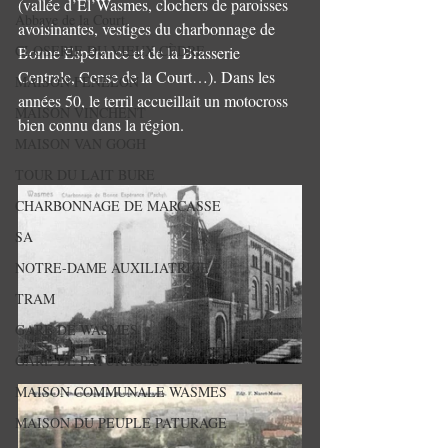
(vallée d’El’Wasmes, clochers de paroisses 
Abbaye de la Court.
avoisinantes, vestiges du charbonnage de 
CLOSERIE DU VIEUX CÈDRE
Bonne Espérance et de la Brasserie 
Centrale, Cense de la Court…). Dans les 
MAISON FENELON
années 50, le terril accueillait un motocross 
MAISON VINCHENT
bien connu dans la région.
MAISON VAN GOGH
TOUR DU LAIT BURE
CHARBONNAGE DE MARCASSE
SA
NOTRE-DAME AUXILIATRICE P
TRAM
GARE DE WASMES
GARE DE PATURAGES
MAISON COMMUNALE WASMES
MAISON DU PEUPLE PATURAGE