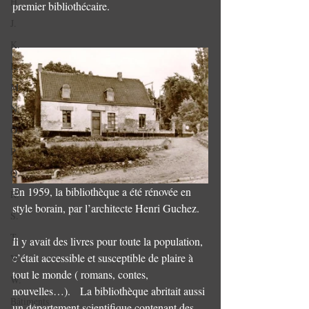
H.
premier bibliothécaire.  
J.
K.
L.
M.
N.
O.
P.
Q.
En 1959, la bibliothèque a été rénovée en 
R.
style borain, par l’architecte Henri Guchez.
S.
T.
Il y avait des livres pour toute la population, 
c’était accessible et susceptible de plaire à 
V.
tout le monde ( romans, contes, 
W.
nouvelles…).   La bibliothèque abritait aussi 
Bâtiments
un département scientifique contenant des 