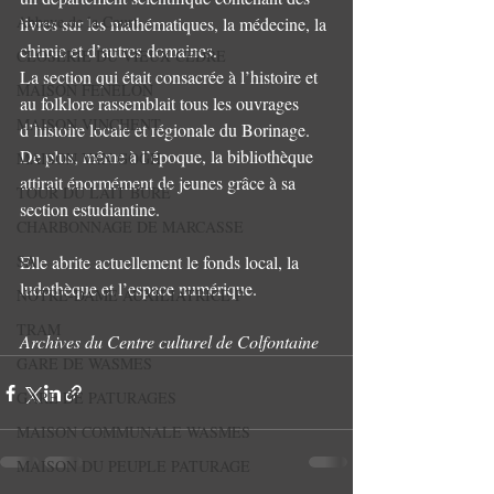
Abbaye de la Court.
livres sur les mathématiques, la médecine, la 
chimie et d’autres domaines.  
CLOSERIE DU VIEUX CÈDRE
La section qui était consacrée à l’histoire et 
MAISON FENELON
au folklore rassemblait tous les ouvrages 
MAISON VINCHENT
d’histoire locale et régionale du Borinage. 
De plus, même à l’époque, la bibliothèque 
MAISON VAN GOGH
attirait énormément de jeunes grâce à sa 
TOUR DU LAIT BURE
section estudiantine.
CHARBONNAGE DE MARCASSE
SA
Elle abrite actuellement le fonds local, la 
ludothèque et l’espace numérique.
NOTRE-DAME AUXILIATRICE P
TRAM
Archives du Centre culturel de Colfontaine
GARE DE WASMES
GARE DE PATURAGES
MAISON COMMUNALE WASMES
MAISON DU PEUPLE PATURAGE