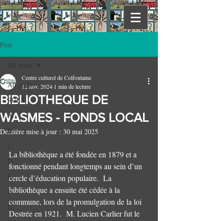
Post
All posts
Centre culturel de Colfontaine
All posts
12 nov. 2024
1 min de lecture
BIBLIOTHEQUE DE
RUES
WASMES - FONDS LOCAL
A.
B.
Dernière mise à jour :
30 mai 2025
C.
La bibliothèque a été fondée en 1879 et a 
D.
fonctionné pendant longtemps au sein d’un 
E.
cercle d’éducation populaire.  La 
bibliothèque a ensuite été cédée à la 
F.
commune, lors de la promulgation de la loi 
G.
Destrée en 1921.  M. Lucien Carlier fut le 