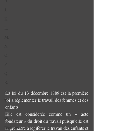
H.
J.
K.
L.
M.
N.
O.
P.
Q.
R.
S.
La loi du 13 décembre 1889 est la première 
loi à réglementer le travail des femmes et des 
T.
enfants.
V.
Elle est considérée comme un « acte 
W.
fondateur » du droit du travail puisqu’elle est 
Bâtiments
la première à légiférer le travail des enfants et 