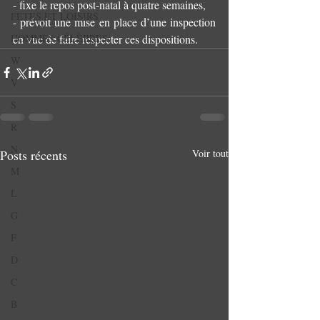
- fixe le repos post-natal à quatre semaines,
FETES ET LOISIRS
- prévoit une mise en place d’une inspection 
HOMMES CÉLÈBRES
en vue de faire respecter ces dispositions.
W
V
S
R
N
Posts récents
Voir tout
M
L
G
F
D
C
B