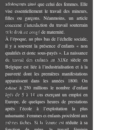
adolescents ainsi que celui des femmes. Elle 
Abbaye de la Court.
vise essentiellement le travail des mineurs, 
CLOSERIE DU VIEUX CÈDRE
filles ou garçons. Néanmoins, un article 
MAISON FENELON
concerne l’interdiction du travail souterrain 
et le droit au congé de maternité.
MAISON VINCHENT
À l’époque, au plus bas de l’échelle sociale, 
MAISON VAN GOGH
il y a souvent la présence d’enfants « non 
TOUR DU LAIT BURE
qualifiés et donc sous-payés ». La naissance 
du travail des enfants au XIXe siècle en 
CHARBONNAGE DE MARCASSE
Belgique est liée à l’industrialisation et à la 
SA
pauvreté dont les premières manifestations 
NOTRE-DAME AUXILIATRICE P
apparaissent dans les années 1800. On 
TRAM
estime à 250 millions le nombre d’enfant 
âgés de 5 à 14 ans exerçant un emploi en 
GARE DE WASMES
Europe, de quelques heures de prestations 
GARE DE PATURAGES
après l’école à l’exploitation la plus 
MAISON COMMUNALE WASMES
inhumaine. Femmes et enfants procèdent aux 
mêmes tâches. Si la femme est réduite à sa 
MAISON DU PEUPLE PATURAGE
fonction de mère, le travail féminin 