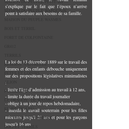
MAISON DU PEUPLE PETIT-WA
s’explique par le fait que l’époux n’arrive 
MAISON DU PEUPLE WARQUIGN
point à satisfaire aux besoins de sa famille.
MAISON DU PEUPLE WASMES
BOIS ET TERRIL
FORET DE COLFONTAINE
GR412
TERRILS
La loi du 13 décembre 1889 sur le travail des 
RESERVE NATURELLE
femmes et des enfants débouche uniquement 
FETES ET LOISIRS
sur des propositions législatives minimalistes 
ALION
:
- limite l'âge d’admission au travail à 12 ans,
PUCELETTE
- limite la durée du travail journalier
LE DRAGON...DE WASMES
- oblige à un jour de repos hebdomadaire,
EL JEU DU LEU
- interdit le travail souterrain pour les filles 
mineures jusqu'à 21 ans et pour les garçons 
LES FEUX SAINT PIERRE
jusqu'à 16 ans
BOIS ET TERRILS