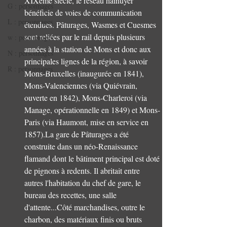
XIXème siècle, le réseau hainuyer 
G : personnages
bénéficie de voies de communication 
L : personnages
étendues. Pâturages, Wasmes et Cuesmes 
sont reliées par le rail depuis plusieurs 
w : personnages
années à la station de Mons et donc aux 
N : personnages
principales lignes de la région, à savoir 
R : personnages
Mons-Bruxelles (inaugurée en 1841), 
Mons-Valenciennes (via Quiévrain, 
ouverte en 1842), Mons-Charleroi (via 
Manage, opérationnelle en 1849) et Mons-
Paris (via Haumont, mise en service en 
1857).La gare de Pâturages a été 
construite dans un néo-Renaissance 
flamand dont le bâtiment principal est doté 
de pignons à redents. Il abritait entre 
autres l'habitation du chef de gare, le 
bureau des recettes, une salle 
d'attente...Côté marchandises, outre le 
charbon, des matériaux finis ou bruts 