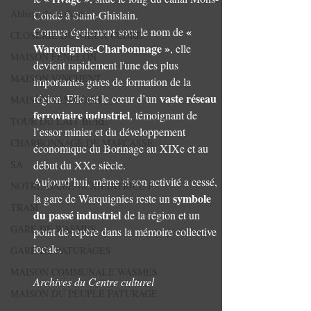
Abbaye de la Court.
Condé à Saint-Ghislain.
« 
Connue également sous le nom de 
CLOSERIE DU VIEUX CÈDRE
Warquignies-Charbonnage »
, elle 
MAISON FENELON
devient rapidement l'une des plus 
MAISON VINCHENT
importantes gares de formation de la 
vaste réseau 
région. Elle est le cœur d’un 
MAISON VAN GOGH
ferroviaire industriel
, témoignant de 
TOUR DU LAIT BURE
l’essor minier et du développement 
CHARBONNAGE DE MARCASSE
économique du Borinage au XIXe et au 
SA
début du XXe siècle.
Aujourd’hui, même si son activité a cessé, 
NOTRE-DAME AUXILIATRICE P
symbole 
la gare de Warquignies reste un 
TRAM
du passé industriel
 de la région et un 
GARE DE WASMES
point de repère dans la mémoire collective 
locale.
GARE DE PATURAGES
MAISON COMMUNALE WASMES
Archives du Centre culturel
MAISON DU PEUPLE PATURAGE