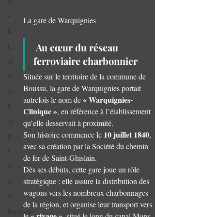
H.
J.
La gare de Warquignies
K.
 Au cœur du réseau 
L.
ferroviaire charbonnier
M.
Située sur le territoire de la commune de 
N.
Boussu, la gare de Warquignies portait 
O.
« Warquignies-
autrefois le nom de 
P.
Clinique »
, en référence à l’établissement 
Q.
qu’elle desservait à proximité. 
10 juillet 1840
Son histoire commence le 
, 
R.
avec sa création par la Société du chemin 
S.
de fer de Saint-Ghislain.
T.
Dès ses débuts, cette gare joue un rôle 
stratégique : elle assure la distribution des 
V.
wagons vers les nombreux charbonnages 
W.
de la région, et organise leur transport vers 
Bâtiments
« rivage »
le 
, situé le long du canal Mons-