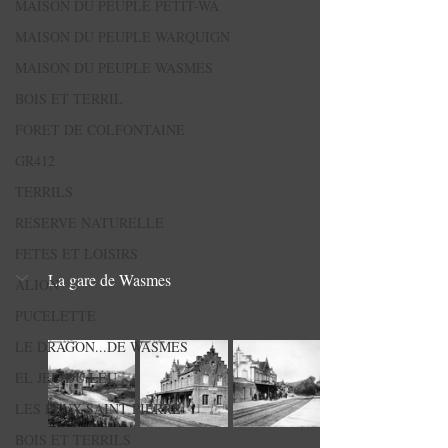
MAISON DU PEUPLE PETIT-WA
MAISON DU PEUPLE WARQUIGN
MAISON DU PEUPLE WASMES
BOIS ET TERRIL
FORET DE COLFONTAINE
GR412
TERRILS
RESERVE NATURELLE
FETES ET LOISIRS
La gare de Wasmes
ALION
PUCELETTE
LE DRAGON...DE WASMES
EL JEU DU LEU
LES FEUX SAINT PIERRE
BOIS ET TERRILS