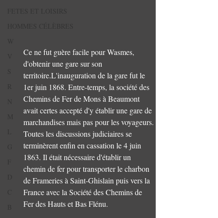
FETES ET LOISIRS
HOMMES CÉLÈBRES
W
Ce ne fut guère facile pour Wasmes, 
V
d'obtenir une gare sur son 
S
territoire.L'inauguration de la gare fut le 
1er juin 1868. Entre-temps, la société des 
R
Chemins de Fer de Mons à Beaumont 
N
avait certes accepté d'y établir une gare de 
M
marchandises mais pas pour les voyageurs. 
L
Toutes les discussions judiciaires se 
terminèrent enfin en cassation le 4 juin 
G
1863. Il était nécessaire d'établir un 
F
chemin de fer pour transporter le charbon 
D
de Frameries à Saint-Ghislain puis vers la 
France avec la Société des Chemins de 
C
Fer des Hauts et Bas Flénu.
B