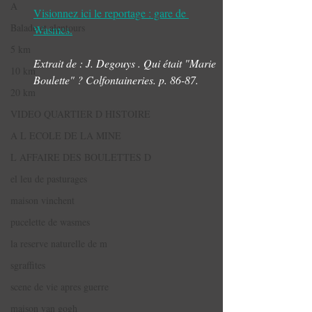
A
Visionnez ici le reportage : gare de 
Balade et alentours
Wasmes.
5 km
Extrait de : J. Degouys . Qui était "Marie 
10 km
Boulette" ? Colfontaineries. p. 86-87.
20 km
VIDEO QUARTIER D HISTOIRE
A L ECOLE DE LA MINE
L AFFAIRE DES BOULETTES D
el leu de pasturages
maison vinchent
pucelette de wasmes
la reserve naturelle de m
sgraffites
scene de vie apres guerre
maison van gogh