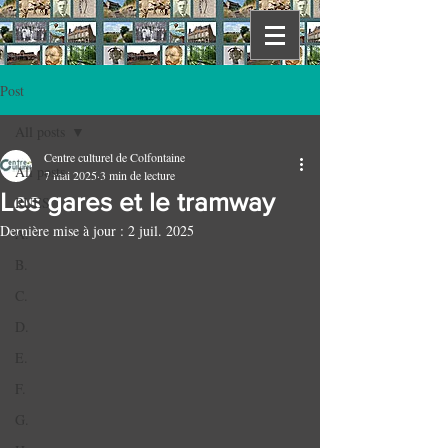
Post
All posts
Centre culturel de Colfontaine
All posts
7 mai 2025
3 min de lecture
Les gares et le tramway
RUES
Dernière mise à jour :
2 juil. 2025
A.
B.
C.
D.
E.
F.
G.