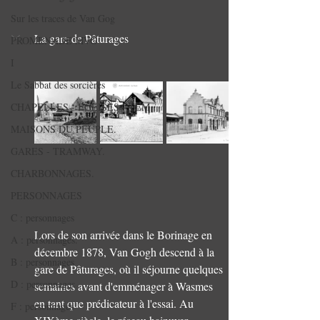
Sur les traces de Van Gog
La gare de Pâturages
PROMENADE MVG
I
Le Sabbat des sorcières
CHAPELLES - EGLISES - TEM
MAISONS DU PEUPLE.
GARES - TRAMWAY.
CHARBONNAGES.
PERSONNAGES
C : personnages
Lors de son arrivée dans le Borinage en 
A : personnages.
décembre 1878, Van Gogh descend à la 
B : personnages
gare de Pâturages, où il séjourne quelques 
D : personnages
semaines avant d'emménager à Wasmes 
en tant que prédicateur à l'essai. Au 
F : personnages