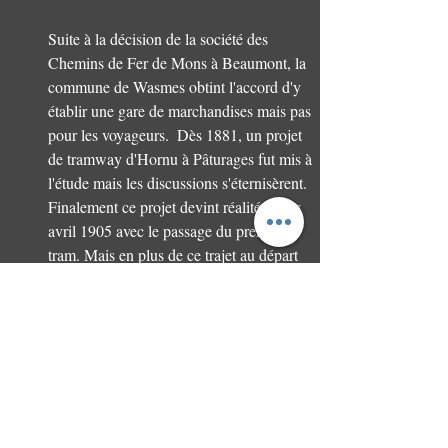
Suite à la décision de la société des 
Chemins de Fer de Mons à Beaumont, la 
commune de Wasmes obtint l'accord d'y 
établir une gare de marchandises mais pas 
pour les voyageurs.  Dès 1881, un projet 
de tramway d'Hornu à Pâturages fut mis à 
l'étude mais les discussions s'éternisèrent. 
Finalement ce projet devint réalité le 1er 
avril 1905 avec le passage du premier 
tram. Mais en plus de ce trajet au départ 
de la Place Saint-Pierre de Wasmes, il y 
eut l'autre projet avec un tram vers Dour 
en passant par la rue Royale (du roi 
Albert) et la rue du Bois. Mais... en réalité 
le premier tram y passa seulement, le 1er 
avril 1941 !
Visionnez ici le reportage : tramways de la 
commune de Colfontaine.