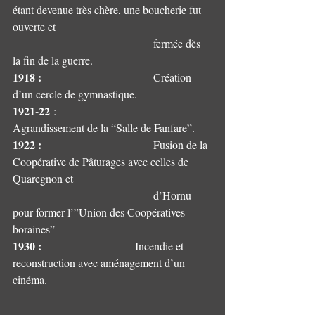
étant devenue très chère, une boucherie fut 
ouverte et 	
					fermée dès 
la fin de la guerre.
1918 :
                         	Création 
d’un cercle de gymnastique.
1921-22
 :                    	
Agrandissement de la “Salle de Fanfare”.
1922 :
                         	Fusion de la 
Coopérative de Pâturages avec celles de 
Quaregnon et 
					d’Hornu 
pour former l’”Union des Coopératives 
boraines”
1930 :
      	                   Incendie et 
reconstruction avec aménagement d’un 
cinéma.