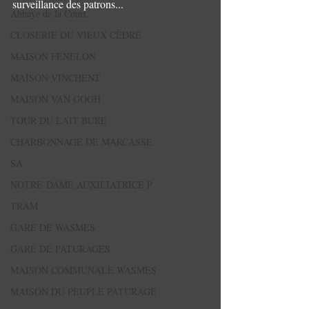
surveillance des patrons...
Abbaye de la Court.
CLOSERIE DU VIEUX CÈDRE
MAISON FENELON
MAISON VINCHENT
MAISON VAN GOGH
TOUR DU LAIT BURE
CHARBONNAGE DE MARCASSE
SA
NOTRE-DAME AUXILIATRICE P
TRAM
GARE DE WASMES
GARE DE PATURAGES
MAISON COMMUNALE WASMES
MAISON DU PEUPLE PATURAGE