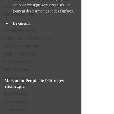
cours de musique sont organisés. Se 
Sur les traces de Van Gog
forment des harmonies et des fanfares.
PROMENADE MVG
I
Le cinéma
Le Sabbat des sorcières
CHAPELLES - EGLISES - TEM
MAISONS DU PEUPLE.
GARES - TRAMWAY.
CHARBONNAGES.
PERSONNAGES
C : personnages
Maison du Peuple de Pâturages - 
A : personnages.
Historique
B : personnages
D : personnages
F : personnages