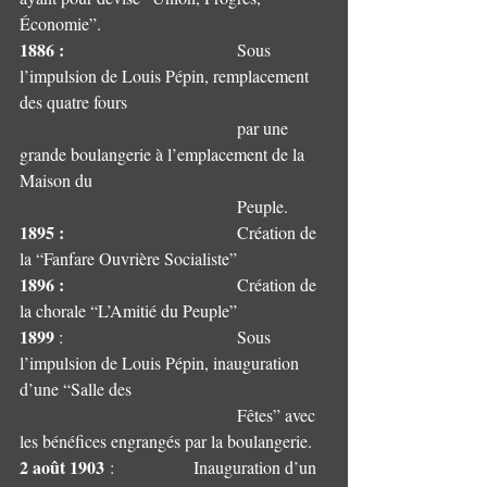
Économie”.
1886 :
                         	Sous 
l’impulsion de Louis Pépin, remplacement 
des quatre fours 	
					par une 
grande boulangerie à l’emplacement de la 
Maison du 	
					Peuple.
1895 :
                         	Création de 
la “Fanfare Ouvrière Socialiste”
1896 :
                         	Création de 
la chorale “L’Amitié du Peuple”
1899 
:                         	Sous 
l’impulsion de Louis Pépin, inauguration 
d’une “Salle des 
					Fêtes” avec 
les bénéfices engrangés par la boulangerie.
2 août 1903
 :              	Inauguration d’un 