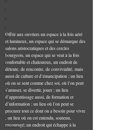
H.
J.
K.
L.
Offrir aux ouvriers un espace à la fois aéré 
M.
et lumineux, un espace qui se démarque des  
N.
salons aristocratiques et des cercles 
bourgeois, un espace qui se veut à la fois 
O.
confortable et chaleureux, un endroit de 
P.
détente, de rencontre, de convivialité, mais 
Q.
aussi de culture et d’émancipation ; un lieu 
R.
où on se sent comme chez soi, où l’on peut 
s’amuser, se divertir, jouer ; un lieu 
S.
d’apprentissage aussi, de formation et 
T.
d’information ; un lieu où l’on peut se 
V.
procurer tout ce dont on a besoin pour vivre 
; un lieu où on est entendu, soutenu, 
W.
encouragé; un endroit qui échappe à la 
Bâtiments