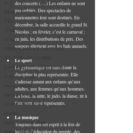
A
des concerts (….) Les enfants ne sont 
pas oubliés. Des spectacles de 
Balade et alentours
marionnettes leur sont destinés. En 
5 km
décembre, la salle accueille le grand St 
10 km
Nicolas ; en février, c’est le carnaval ; 
en juin, les distributions de prix. Des 
20 km
soupers alternent avec les bals annuels.
VIDEO QUARTIER D HISTOIRE
A L ECOLE DE LA MINE
Le sport
La gymnastique est sans doute la 
L AFFAIRE DES BOULETTES D
discipline la plus représentée. Elle 
el leu de pasturages
s’adresse autant aux enfants qu’aux 
maison vinchent
adultes, aux femmes qu’aux hommes. 
pucelette de wasmes
La boxe, la lutte, le judo, la danse, tir à 
l’arc sont aussi représentés.
la reserve naturelle de m
sgraffites
La musique
scene de vie apres guerre
Toujours dans cet esprit à la fois de 
loisir et d’éducation du peuple, des 
maison van gogh