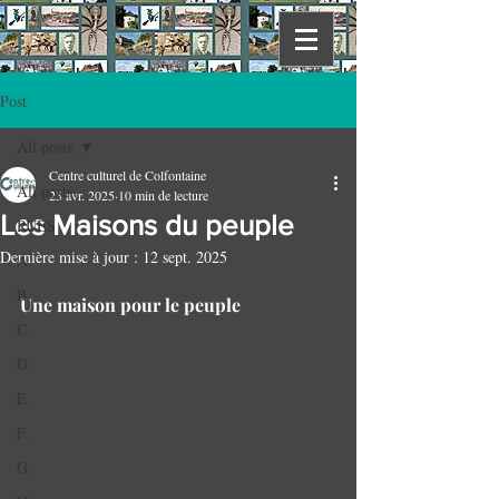
Post
All posts
Centre culturel de Colfontaine
All posts
23 avr. 2025
10 min de lecture
Les Maisons du peuple
RUES
Dernière mise à jour :
12 sept. 2025
A.
B.
Une maison pour le peuple
C.
D.
E.
F.
G.