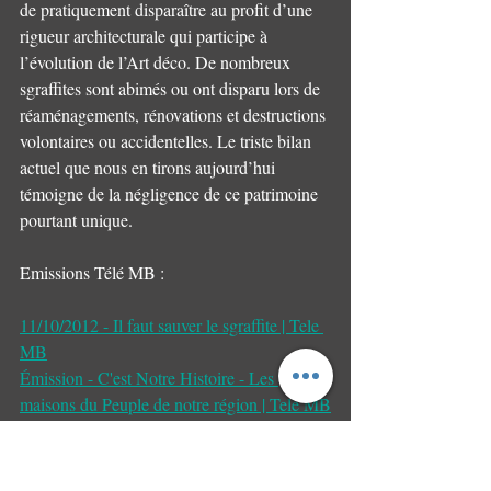
de pratiquement disparaître au profit d’une 
rigueur architecturale qui participe à 
l’évolution de l’Art déco. De nombreux 
sgraffites sont abimés ou ont disparu lors de 
réaménagements, rénovations et destructions 
volontaires ou accidentelles. Le triste bilan 
actuel que nous en tirons aujourd’hui 
témoigne de la négligence de ce patrimoine 
pourtant unique.
Emissions Télé MB :
11/10/2012 - Il faut sauver le sgraffite | Tele 
MB
Émission - C'est Notre Histoire - Les 
maisons du Peuple de notre région | Tele MB
Archives du Centre culturel de Colfontaine - 
Expositions des sgraffites 2024