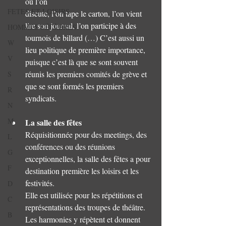
où l’on 
FETES ET LOISIRS
discute, l’on tape le carton, l’on vient 
lire son journal, l’on participe à des 
HOMMES CÉLÈBRES
tournois de billard (…) C’est aussi un 
W
lieu politique de première importance, 
V
puisque c’est là que se sont souvent 
réunis les premiers comités de grève et 
S
que se sont formés les premiers 
R
syndicats.
N
M
La salle des fêtes
Réquisitionnée pour des meetings, des 
L
conférences ou des réunions 
G
exceptionnelles, la salle des fêtes a pour 
F
destination première les loisirs et les 
festivités.
D
Elle est utilisée pour les répétitions et 
C
représentations des troupes de théâtre. 
B
Les harmonies y répètent et donnent 