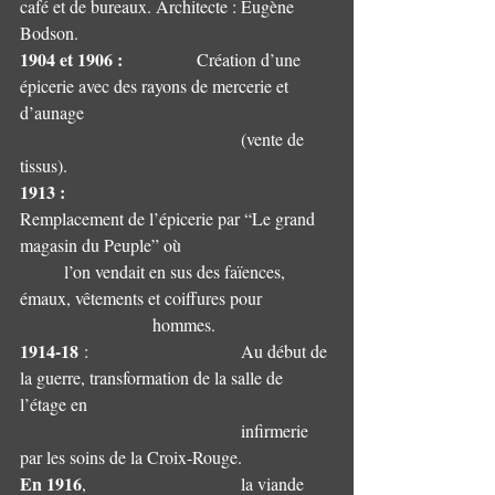
café et de bureaux. Architecte : Eugène 
Bodson.
1904 et 1906 :
            	Création d’une 
épicerie avec des rayons de mercerie et 
d’aunage
					(vente de 
tissus).
1913 :
Remplacement de l’épicerie par “Le grand 
magasin du Peuple” où 				
	l’on vendait en sus des faïences, 
émaux, vêtements et coiffures pour 		
			hommes.
1914-18
 :                    	Au début de 
la guerre, transformation de la salle de 
l’étage en 	
					infirmerie 
par les soins de la Croix-Rouge.
En 1916
,                     	la viande 