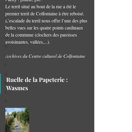
H.
Le terril situé au bout de la rue a été le 
J.
premier terril de Colfontaine à être reboisé.
K.
L’escalade du terril nous offre l’une des plus 
belles vues sur les quatre points cardinaux 
L.
de la commune (clochers des paroisses 
M.
avoisinantes, vallées,...).
N.
O.
Archives du Centre culturel de Colfontaine
P.
Q.
Ruelle de la Papeterie : 
R.
Wasmes
S.
T.
V.
W.
Bâtiments