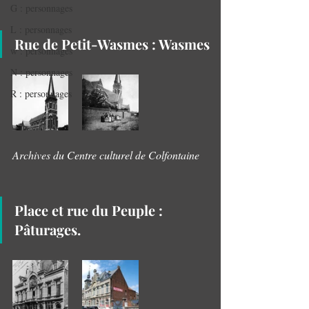
G : personnages
L : personnages
Rue de Petit-Wasmes : Wasmes
w : personnages
N : personnages
R : personnages
Archives du Centre culturel de Colfontaine
Place et rue du Peuple : 
Pâturages.