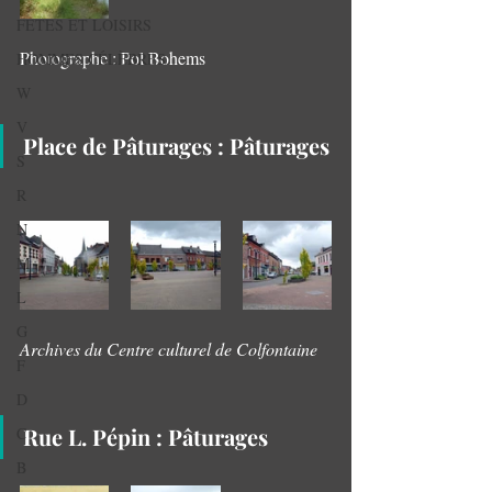
FETES ET LOISIRS
Photographe : Pol Bohems
HOMMES CÉLÈBRES
W
V
Place de Pâturages : Pâturages
S
R
N
M
L
G
Archives du Centre culturel de Colfontaine
F
D
Rue L. Pépin : Pâturages
C
B