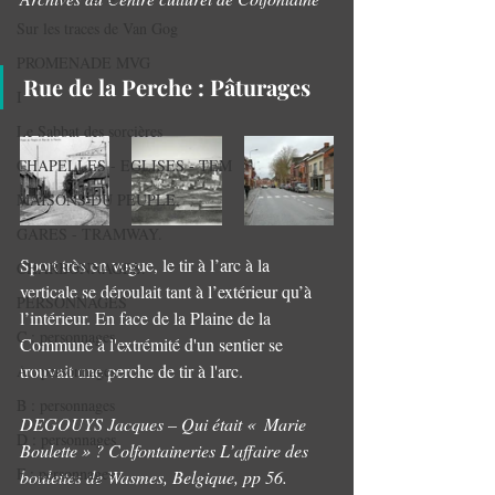
Sur les traces de Van Gog
PROMENADE MVG
Rue de la Perche : Pâturages
I
Le Sabbat des sorcières
CHAPELLES - EGLISES - TEM
MAISONS DU PEUPLE.
GARES - TRAMWAY.
Sport très en vogue, le tir à l’arc à la 
CHARBONNAGES.
verticale se déroulait tant à l’extérieur qu’à 
PERSONNAGES
l’intérieur. En face de la Plaine de la 
C : personnages
Commune à l'extrémité d'un sentier se 
trouvait une perche de tir à l'arc.
A : personnages.
B : personnages
DEGOUYS Jacques – Qui était «  Marie 
D : personnages
Boulette » ? Colfontaineries L’affaire des 
F : personnages
boulettes de Wasmes, Belgique, pp 56.