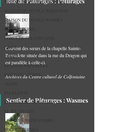
Rue de Pâturages : Pâturages
MAISON DU PEUPLE PETIT-WA
MAISON DU PEUPLE WARQUIGN
MAISON DU PEUPLE WASMES
BOIS ET TERRIL
FORET DE COLFONTAINE
GR412
Couvent des sœurs de la chapelle Sainte-
Bernadette située dans la rue du Dragon qui 
TERRILS
est parallèle à celle-ci.
RESERVE NATURELLE
FETES ET LOISIRS
Archives du Centre culturel de Colfontaine
ALION
PUCELETTE
Sentier de Pâturages : Wasmes
LE DRAGON...DE WASMES
EL JEU DU LEU
LES FEUX SAINT PIERRE
BOIS ET TERRILS