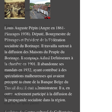
A
Balade et alentours
5 km
10 km
Louis Auguste Pépin (Angre en 1861- 
20 km
Pâturages 1938). Député, Bourgmestre de 
Pâturages et Président de la Fédération 
VIDEO QUARTIER D HISTOIRE
socialiste du Borinage. Il travailla surtout à 
A L ECOLE DE LA MINE
la diffusion des Maisons du Peuple du 
L AFFAIRE DES BOULETTES D
Borinage. Il remplaça Alfred Defuisseaux à 
la chambre en 1901. Il abandonne ses 
el leu de pasturages
mandats en 1932, ayant contribué à des 
maison vinchent
spéculations malheureuses qui avaient 
pucelette de wasmes
précipité la chute de la Banque Belge du 
la reserve naturelle de m
Travail dont il était administrateur. Il a, en 
outre, activement participé à la diffusion de 
sgraffites
la propagande socialiste dans la région.
scene de vie apres guerre
maison van gogh
Archives du Centre culturel de Colfontaine