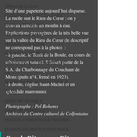
Abbaye de la Court.
Site d’une papeterie aujourd’hui disparue. 
CLOSERIE DU VIEUX CÈDRE
La ruelle suit le Rieu du Cœur ; on y 
MAISON FENELON
trouvait autrefois un moulin à eau.
Explications paysagères de la très belle vue 
MAISON VINCHENT
sur la vallée du Rieu du Cœur (le descriptif 
MAISON VAN GOGH
ne correspond pas à la photo)  :
TOUR DU LAIT BURE
- à gauche, le Terril de la Boule, en cours de 
reboisement naturel. Il faisait partie de la 
CHARBONNAGE DE MARCASSE
S.A. du Charbonnage du Couchant de 
SA
Mons (puits n°4, fermé en 1923).
NOTRE-DAME AUXILIATRICE P
- à droite, l'église Saint-Michel et un 
splendide marronnier.
TRAM
GARE DE WASMES
Photographe : Pol Bohems
GARE DE PATURAGES
Archives du Centre culturel de Colfontaine
MAISON COMMUNALE WASMES
MAISON DU PEUPLE PATURAGE