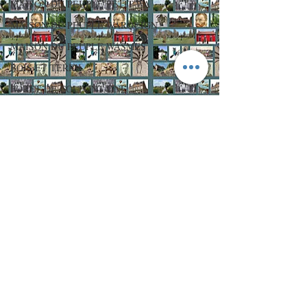
MAISON DU PEUPLE PETIT-WA
MAISON DU PEUPLE WARQUIGN
MAISON DU PEUPLE WASMES
BOIS ET TERRIL
FORET DE COLFONTAINE
GR412
TERRILS
RESERVE NATURELLE
FETES ET LOISIRS
ALION
PUCELETTE
LE DRAGON...DE WASMES
EL JEU DU LEU
LES FEUX SAINT PIERRE
BOIS ET TERRILS