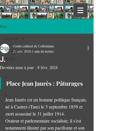
Post
All posts
Centre culturel de Colfontaine
All posts
27 nov. 2018
1 min de lecture
J.
RUES
Dernière mise à jour :
8 févr. 2024
A.
B.
Place Jean Jaurès : Pâturages
C.
D.
Jean Jaurès est un homme politique français, 
E.
né à Castres (Tam) le 3 septembre 1859 et 
mort assassiné le 31 juillet 1914.
F.
Orateur et parlementaire socialiste, il s'est 
G.
notamment illustré par son pacifisme et son 