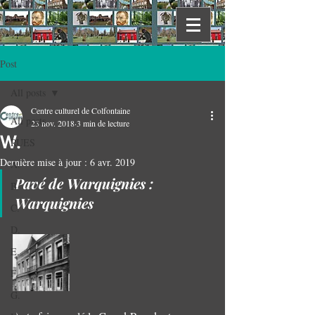
Post
All posts
Centre culturel de Colfontaine
All posts
23 nov. 2018
3 min de lecture
W.
RUES
Dernière mise à jour :
6 avr. 2019
A.
Pavé de Warquignies : 
B.
Warquignies
C.
D.
E.
F.
G.