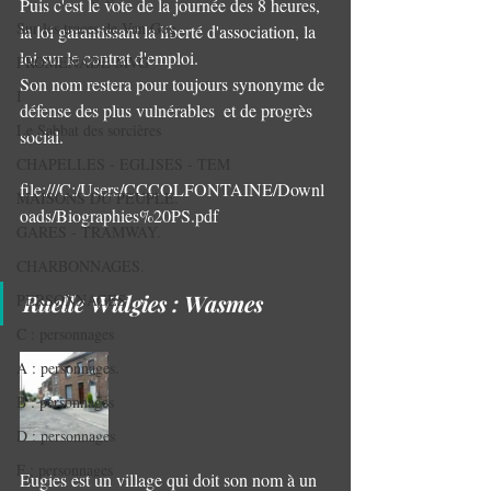
Puis c'est le vote de la journée des 8 heures, 
Sur les traces de Van Gog
la loi garantissant la liberté d'association, la 
loi sur le contrat d'emploi.
PROMENADE MVG
Son nom restera pour toujours synonyme de 
I
défense des plus vulnérables  et de progrès 
Le Sabbat des sorcières
social.
CHAPELLES - EGLISES - TEM
file:///C:/Users/CCCOLFONTAINE/Downl
MAISONS DU PEUPLE.
oads/Biographies%20PS.pdf
GARES - TRAMWAY.
CHARBONNAGES.
Ruelle Widgies : Wasmes
PERSONNAGES
C : personnages
A : personnages.
B : personnages
D : personnages
F : personnages
Eugies est un village qui doit son nom à un 