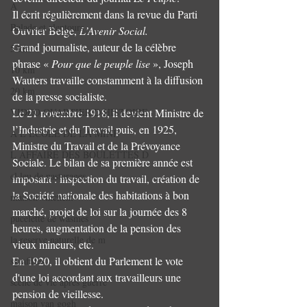
A
Il écrit régulièrement dans la revue du Parti 
Balade et alentours
Ouvrier Belge, 
L’Avenir Social. 
Grand journaliste, auteur de la célèbre 
5 km
phrase « 
Pour que le peuple lise 
», Joseph 
10 km
Wauters travaille constamment à la diffusion 
20 km
de la presse socialiste.
VIDEO QUARTIER D HISTOIRE
Le 21 novembre 1918, il devient Ministre de 
l’Industrie et du Travail puis, en 1925, 
A L ECOLE DE LA MINE
Ministre du Travail et de la Prévoyance 
L AFFAIRE DES BOULETTES D
Sociale. Le bilan de sa première année est 
el leu de pasturages
imposant : inspection du travail, création de 
la Société nationale des habitations à bon 
maison vinchent
marché, projet de loi sur la journée des 8 
pucelette de wasmes
heures, augmentation de la pension des 
la reserve naturelle de m
vieux mineurs, etc.
En 1920, il obtient du Parlement le vote 
sgraffites
d'une loi accordant aux travailleurs une 
scene de vie apres guerre
pension de vieillesse.
maison van gogh