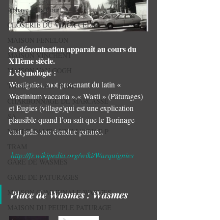
Abbaye de la Court.
CLOSERIE DU VIEUX CÈDRE
MAISON FENELON
Sa dénomination apparaît au cours du 
MAISON VINCHENT
XIIème siècle. 
MAISON VAN GOGH
L'étymologie :
Wastignies, mot provenant du latin « 
TOUR DU LAIT BURE
Wastinium vaccaria »,« Wasti » (Pâturages) 
CHARBONNAGE DE MARCASSE
et Eugies (village)qui est une explication 
SA
plausible quand l’on sait que le Borinage 
était jadis une étendue pâturée. 
NOTRE-DAME AUXILIATRICE P
TRAM
http://fr.wikipedia.org/wiki/Warquignies
GARE DE WASMES
GARE DE PATURAGES
MAISON COMMUNALE WASMES
Place de Wasmes : Wasmes 
MAISON DU PEUPLE PATURAGE