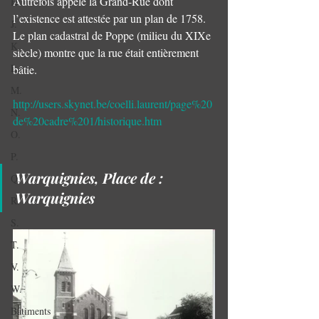
Autrefois appelé la Grand-Rue dont 
H.
l’existence est attestée par un plan de 1758.
J.
Le plan cadastral de Poppe (milieu du XIXe 
K.
siècle) montre que la rue était entièrement 
L.
bâtie.
M.
http://users.skynet.be/coelli.laurent/page%20
N.
de%20cadre%201/historique.htm
O.
P.
Warquignies, Place de : 
Q.
Warquignies
R.
S.
T.
V.
W.
Bâtiments