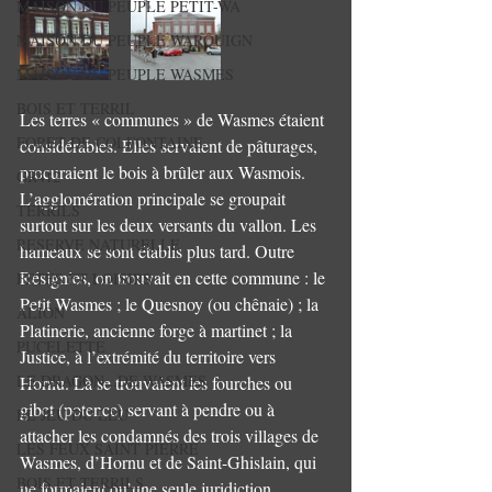
MAISON DU PEUPLE PETIT-WA
MAISON DU PEUPLE WARQUIGN
MAISON DU PEUPLE WASMES
BOIS ET TERRIL
Les terres « communes » de Wasmes étaient 
FORET DE COLFONTAINE
considérables. Elles servaient de pâturages, 
procuraient le bois à brûler aux Wasmois.
GR412
L’agglomération principale se groupait 
TERRILS
surtout sur les deux versants du vallon. Les 
RESERVE NATURELLE
hameaux se sont établis plus tard. Outre 
Résignies, on trouvait en cette commune : le 
FETES ET LOISIRS
Petit Wasmes ; le Quesnoy (ou chênaie) ; la 
ALION
Platinerie, ancienne forge à martinet ; la 
PUCELETTE
Justice, à l’extrémité du territoire vers 
LE DRAGON...DE WASMES
Hornu. Là se trouvaient les fourches ou 
gibet (potence) servant à pendre ou à 
EL JEU DU LEU
attacher les condamnés des trois villages de 
LES FEUX SAINT PIERRE
Wasmes, d’Hornu et de Saint-Ghislain, qui 
BOIS ET TERRILS
ne formaient qu’une seule juridiction 