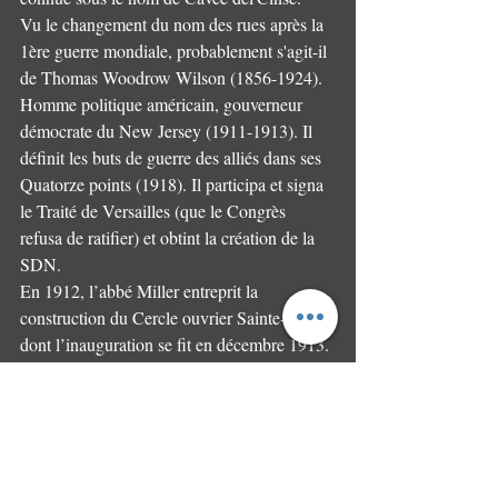
Vu le changement du nom des rues après la 
1ère guerre mondiale, probablement s'agit-il 
de Thomas Woodrow Wilson (1856-1924).
Homme politique américain, gouverneur 
démocrate du New Jersey (1911-1913). Il 
définit les buts de guerre des alliés dans ses 
Quatorze points (1918). Il participa et signa 
le Traité de Versailles (que le Congrès 
refusa de ratifier) et obtint la création de la 
SDN.
En 1912, l’abbé Miller entreprit la 
construction du Cercle ouvrier Sainte-Barbe 
dont l’inauguration se fit en décembre 1913.
Cette présence allait amplifier l’esprit 
chrétien avec l’organisation : d’un 
patronage, d’un cercle dramatique, de la 
mutuelle, de la ligue des Femmes, du tir à la 
herse, du crossage et même plus tard d’une 