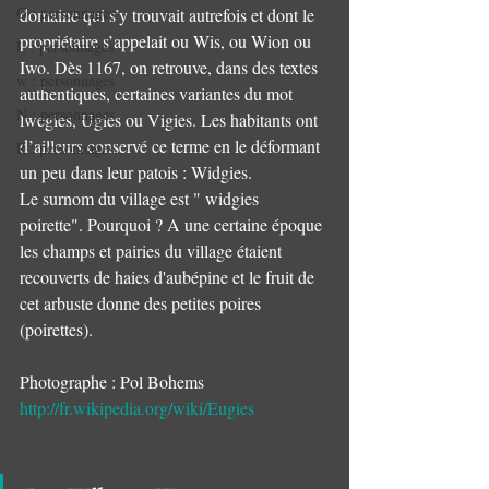
G : personnages
domaine qui s’y trouvait autrefois et dont le 
propriétaire s’appelait ou Wis, ou Wion ou 
L : personnages
Iwo. Dès 1167, on retrouve, dans des textes 
w : personnages
authentiques, certaines variantes du mot 
N : personnages
lwegies, Ugies ou Vigies. Les habitants ont 
d’ailleurs conservé ce terme en le déformant 
R : personnages
un peu dans leur patois : Widgies.
Le surnom du village est " widgies 
poirette". Pourquoi ? A une certaine époque 
les champs et pairies du village étaient 
recouverts de haies d'aubépine et le fruit de 
cet arbuste donne des petites poires 
(poirettes).
Photographe : Pol Bohems
http://fr.wikipedia.org/wiki/Eugies