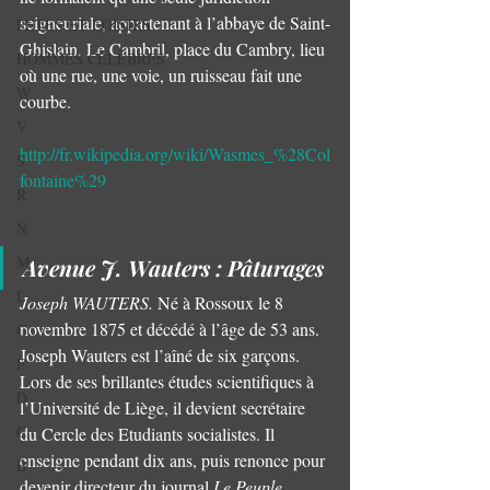
seigneuriale, appartenant à l’abbaye de Saint-
FETES ET LOISIRS
Ghislain. Le Cambril, place du Cambry, lieu 
HOMMES CÉLÈBRES
où une rue, une voie, un ruisseau fait une 
W
courbe.
V
http://fr.wikipedia.org/wiki/Wasmes_%28Col
S
fontaine%29
R
N
M
Avenue J. Wauters : Pâturages 
L
Joseph WAUTERS.
 Né à Rossoux le 8 
novembre 1875 et décédé à l’âge de 53 ans.
G
Joseph Wauters est l’aîné de six garçons. 
F
Lors de ses brillantes études scientifiques à 
D
l’Université de Liège, il devient secrétaire 
C
du Cercle des Etudiants socialistes. Il 
enseigne pendant dix ans, puis renonce pour 
B
devenir directeur du journal 
Le Peuple
.